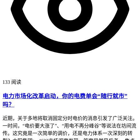
133 阅读
电力市场化改革启动，你的电费单会“随行就市”
吗？
近期，关于多地将取消固定分时电价的消息引发了广泛关注。
一时间，“电价要大涨了”、“用电不再分峰谷”等说法在坊间流
传。这究竟是一次简单的调价，还是电力体系一次深刻的转