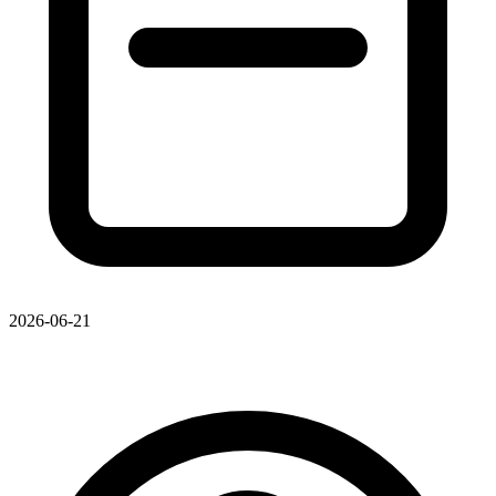
2026-06-21