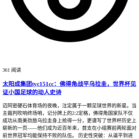
361 阅读
太阳成集团tyc151cc：佛得角战平乌拉圭，世界杯见
证小国足球的动人史诗
迈阿密硬石体育场的夜晚，注定属于一颗足球世界的新星。当
主裁判吹响终场哨，记分牌上的2:2定格，佛得角国家队不仅
成功从南美劲旅乌拉圭身上抢得一分，更谱写了世界杯历史上
崭新的一页——他们成为近百年来，首支在小组赛前两轮面对
前世界冠军均能保持不败的队伍。 历史性突破：从逼平到进