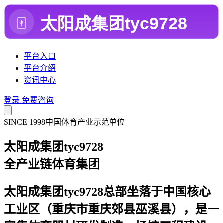
平台入口
平台介绍
资讯中心
登录
免费咨询
SINCE 1998
中国体育产业示范单位
太阳成集团tyc9728
全产业链体育集团
太阳成集团tyc9728总部坐落于中国核心
工业区
（重庆市重庆郊县巫溪县），是一