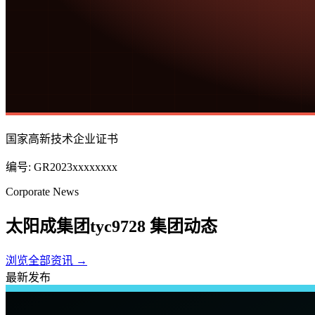
国家高新技术企业证书
编号: GR2023xxxxxxxx
Corporate News
太阳成集团tyc9728
集团动态
浏览全部资讯
→
最新发布