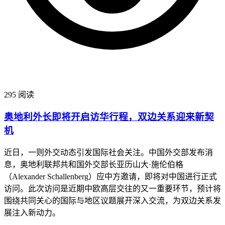
295 阅读
奥地利外长即将开启访华行程，双边关系迎来新契
机
近日，一则外交动态引发国际社会关注。中国外交部发布消
息，奥地利联邦共和国外交部长亚历山大·施伦伯格
（Alexander Schallenberg）应中方邀请，即将对中国进行正式
访问。此次访问是近期中欧高层交往的又一重要环节，预计将
围绕共同关心的国际与地区议题展开深入交流，为双边关系发
展注入新动力。