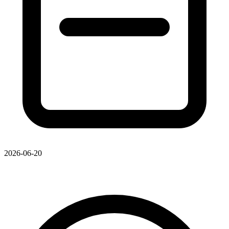
2026-06-20