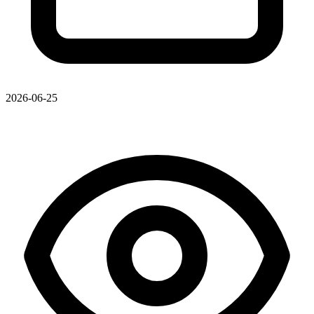
2026-06-25