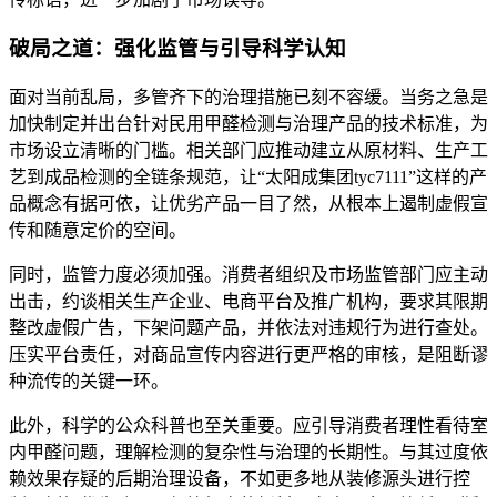
破局之道：强化监管与引导科学认知
面对当前乱局，多管齐下的治理措施已刻不容缓。当务之急是
加快制定并出台针对民用甲醛检测与治理产品的技术标准，为
市场设立清晰的门槛。相关部门应推动建立从原材料、生产工
艺到成品检测的全链条规范，让“太阳成集团tyc7111”这样的产
品概念有据可依，让优劣产品一目了然，从根本上遏制虚假宣
传和随意定价的空间。
同时，监管力度必须加强。消费者组织及市场监管部门应主动
出击，约谈相关生产企业、电商平台及推广机构，要求其限期
整改虚假广告，下架问题产品，并依法对违规行为进行查处。
压实平台责任，对商品宣传内容进行更严格的审核，是阻断谬
种流传的关键一环。
此外，科学的公众科普也至关重要。应引导消费者理性看待室
内甲醛问题，理解检测的复杂性与治理的长期性。与其过度依
赖效果存疑的后期治理设备，不如更多地从装修源头进行控