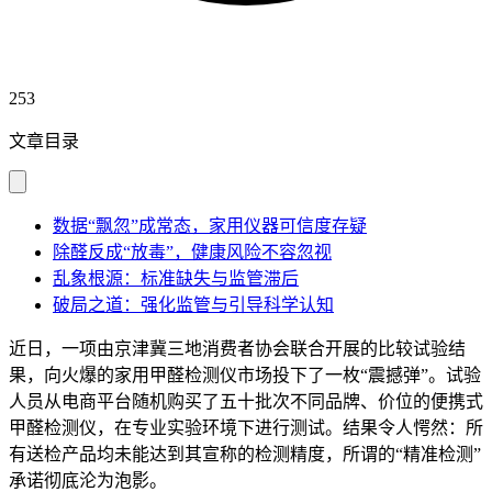
253
文章目录
数据“飘忽”成常态，家用仪器可信度存疑
除醛反成“放毒”，健康风险不容忽视
乱象根源：标准缺失与监管滞后
破局之道：强化监管与引导科学认知
近日，一项由京津冀三地消费者协会联合开展的比较试验结
果，向火爆的家用甲醛检测仪市场投下了一枚“震撼弹”。试验
人员从电商平台随机购买了五十批次不同品牌、价位的便携式
甲醛检测仪，在专业实验环境下进行测试。结果令人愕然：所
有送检产品均未能达到其宣称的检测精度，所谓的“精准检测”
承诺彻底沦为泡影。