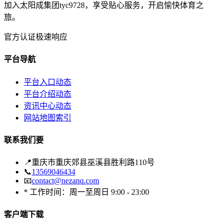
加入太阳成集团tyc9728，享受贴心服务，开启愉快体育之
旅。
官方认证
极速响应
平台导航
平台入口动态
平台介绍动态
资讯中心动态
网站地图索引
联系我们要
📍
重庆市重庆郊县巫溪县胜利路110号
📞
13569046434
📧
contact@nezanq.com
* 工作时间：周一至周日 9:00 - 23:00
客户端下载