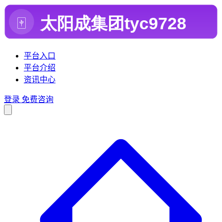
平台入口
平台介绍
资讯中心
登录
免费咨询