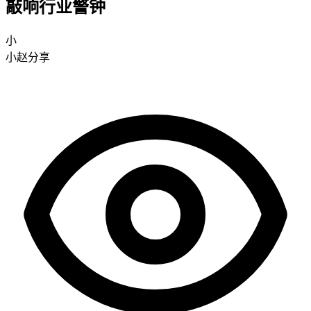
敲响行业警钟
小
小赵分享